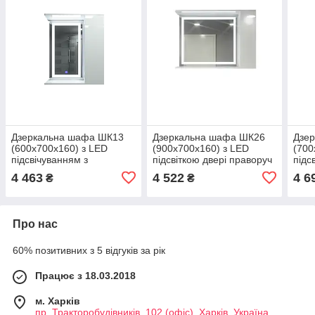
Дзеркальна шафа ШК13
Дзеркальна шафа ШК26
Дзе
(600х700х160) з LED
(900х700х160) з LED
(700
підсвічуванням з
підсвіткою двері праворуч
підс
сенсором двері праворуч
сенс
4 463
4 522
4 6
₴
₴
Про нас
60% позитивних з 5 відгуків за рік
Працює з 18.03.2018
м. Харків
пр. Тракторобудівників, 102 (офіс), Харків, Україна