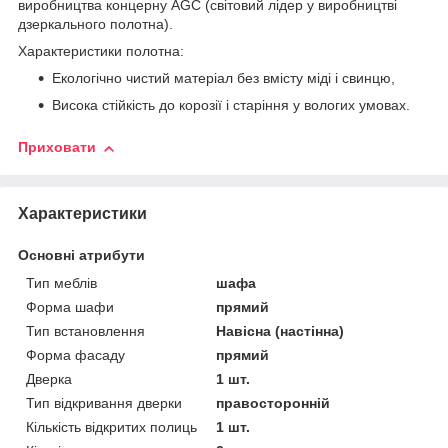
виробництва концерну AGС (світовий лідер у виробництві
дзеркального полотна).
Характеристики полотна:
Екологічно чистий матеріал без вмісту міді і свинцю,
Висока стійкість до корозії і старіння у вологих умовах.
Приховати
Характеристики
Основні атрибути
Тип меблів
шафа
Форма шафи
прямий
Тип встановлення
Навісна (настінна)
Форма фасаду
прямий
Дверка
1 шт.
Тип відкривання дверки
правосторонній
Кількість відкритих полиць
1 шт.