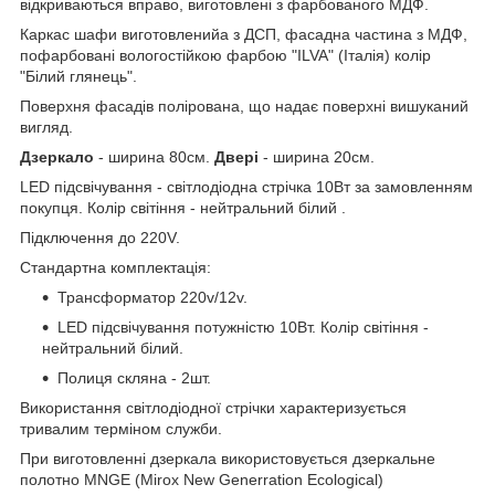
відкриваються вправо, виготовлені з фарбованого МДФ.
Каркас шафи виготовленийа з ДСП, фасадна частина з МДФ,
пофарбовані вологостійкою фарбою "ILVA" (Італія) колір
"Білий глянець".
Поверхня фасадів полірована, що надає поверхні вишуканий
вигляд.
Дзеркало
- ширина 80см.
Двері
- ширина 20см.
LED підсвічування - світлодіодна стрічка 10Вт за замовленням
покупця. Колір світіння - нейтральний білий .
Підключення до 220V.
Стандартна комплектація:
Трансформатор 220v/12v.
LED підсвічування потужністю 10Вт. Колір світіння -
нейтральний білий.
Полиця скляна - 2шт.
Використання світлодіодної стрічки характеризується
тривалим терміном служби.
При виготовленні дзеркала використовується дзеркальне
полотно MNGE (Mirox New Generration Ecological)