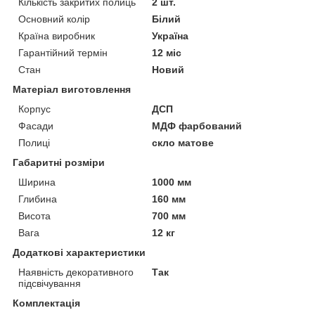
Кількість закритих полиць
2 шт.
Основний колір
Білий
Країна виробник
Україна
Гарантійний термін
12 міс
Стан
Новий
Матеріал виготовлення
Корпус
ДСП
Фасади
МДФ фарбований
Полиці
скло матове
Габаритні розміри
Ширина
1000 мм
Глибина
160 мм
Висота
700 мм
Вага
12 кг
Додаткові характеристики
Наявність декоративного
Так
підсвічування
Комплектація