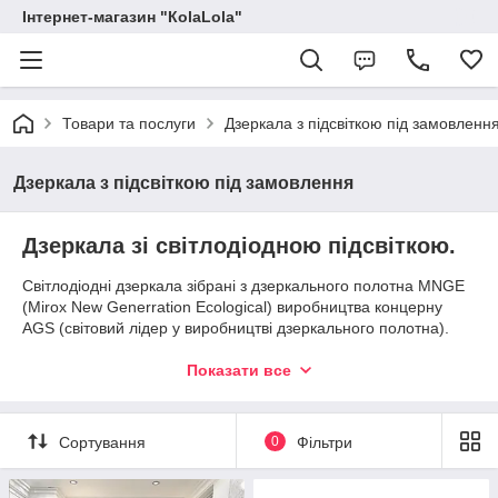
Інтернет-магазин "КоlaLola"
Товари та послуги
Дзеркала з підсвіткою під замовленн
Дзеркала з підсвіткою під замовлення
Дзеркала зі світлодіодною підсвіткою.
Світлодіодні дзеркала зібрані з дзеркального полотна MNGE
(Mirox New Generration Ecological) виробництва концерну
AGS (світовий лідер у виробництві дзеркального полотна).
Матовий малюнок на дзеркалі з тильного боку дзеркала
Показати все
(сатин) виходить за допомогою глибокої піскоструї, через яку
відбувається світлодіодна підсвітка LED.
Led-підсвітка — світлодіодна стрічка 5 Вт і 10 Вт
Сортування
0
Фільтри
потужності підсвічує малюнок, прикрашаючи декор дзеркала.
Можливо: