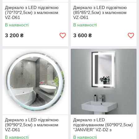
Дзеркало з LED підсвіткою
Дзеркало з LED підсвіткою
(70*70*2,5см) з малюнком
(85*85*2,5см) з малюнком
VZ-D61
VZ-D61
В наявності
В наявності
3 200
3 600
₴
₴
Дзеркало з LED підсвіткою
Дзеркало з LED
(90*90*2,5см) з малюнком
підсвічуванням (60*90*2,5см)
VZ-D61
"JANVIER" VZ-D2 з
вимикачем
В наявності
В наявності