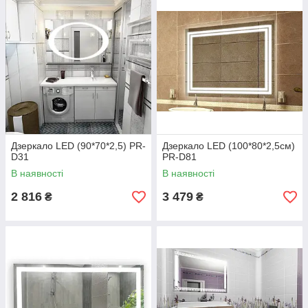
-виготовлення дзеркала за індивідуальними розмірами,
-встановка яскравішої стрічки 10 Вт і 10 Вт*2.
-каркас алюмінієвий
-вимикач сенсорний або інфрачервоний порт.
Дзеркало LED (90*70*2,5) PR-
Дзеркало LED (100*80*2,5см)
D31
PR-D81
В наявності
В наявності
2 816
3 479
₴
₴