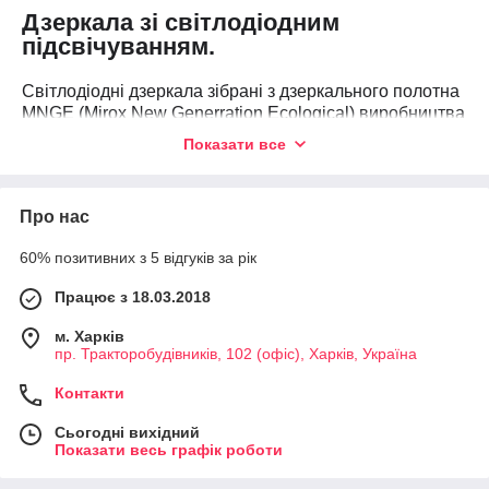
Дзеркала зі світлодіодним
підсвічуванням.
Світлодіодні дзеркала зібрані з дзеркального полотна
MNGE (Mirox New Generration Ecological) виробництва
концерну AGS (світовий лідер у виробництві
Показати все
дзеркального полотна).
Матовий малюнок на дзеркалі з тильного боку
дзеркала (сатин) виходить за допомогою глибокої
Про нас
пескоструя, через який відбувається світлодіодне
підсвічування LED.
60% позитивних з 5 відгуків за рік
Led підсвічування - світлодіодна стрічка 5Вт та 10Вт
Працює з 18.03.2018
потужності подсвечівет малюнок, прикрашаючи декор
дзеркала.
м. Харків
пр. Тракторобудівників, 102 (офіс), Харків, Україна
Можливо:
-виготовлення дзеркала за індивідуальними
Контакти
розмірами, установка більш яскравою стрічки
Сьогодні вихідний
10Вт та 10Вт * 2,
Показати весь графік роботи
-додаткове світло на стіну (білий, жовтий,
блакитний),