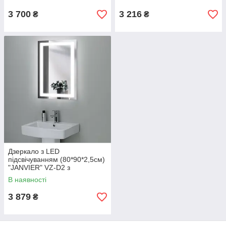
3 700
3 216
₴
₴
Дзеркало з LED
підсвічуванням (80*90*2,5см)
"JANVIER" VZ-D2 з
вимикачем
В наявності
3 879
₴