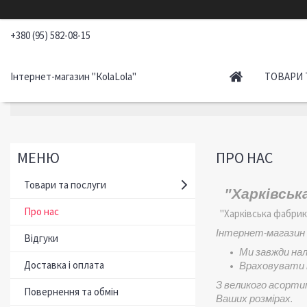
+380 (95) 582-08-15
Інтернет-магазин "КоlaLola"
ТОВАРИ 
ПРО НАС
Товари та послуги
"Харківська
Про нас
"Харківська фабрика
Інтернет-магазин 
Відгуки
Ми завжди на
Доставка і оплата
Враховувати п
З великого асорти
Повернення та обмін
Ваших розмірах.