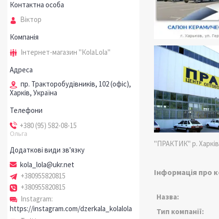
Віктор
Інтернет-магазин "КоlaLola"
пр. Тракторобудівників, 102 (офіс),
Харків, Україна
+380 (95) 582-08-15
Ольга
"ПРАКТИК" р. Харків,
kola_lola@ukr.net
Інформація про 
+380955820815
+380955820815
Назва:
Instagram
https://instagram.com/dzerkala_kolalola
Тип компанії: