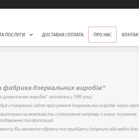
ТА ПОСЛУГИ
ДОСТАВКА І ОПЛАТА
ПРО НАС
КОНТАК
 фабрика дзеркальних виробів"
 дзеркальних виробів" заснована у 1995 році.
був створений задля просування дзеркальних виробів через вірт
лаштовані на можливість
спілкування напряму з корис-тувачем;
обажання та пропозиції.
менту Ви зможете обрати та придбати дзеркало або меблі для 