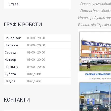
Виколнуємо індиві
Статті
Готові до плідної 
Наша продукція пр
ГРАФІК РОБОТИ
Більше ніж10 років
Понеділок
09:00
20:00
Вівторок
09:00
20:00
Середа
09:00
20:00
Четвер
09:00
20:00
Пʼятниця
09:00
20:00
Субота
Вихідний
Неділя
Вихідний
КОНТАКТИ