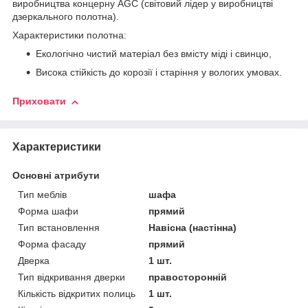
виробництва концерну AGС (світовий лідер у виробництві
дзеркального полотна).
Характеристики полотна:
Екологічно чистий матеріал без вмісту міді і свинцю,
Висока стійкість до корозії і старіння у вологих умовах.
Приховати
Характеристики
Основні атрибути
Тип меблів
шафа
Форма шафи
прямий
Тип встановлення
Навісна (настінна)
Форма фасаду
прямий
Дверка
1 шт.
Тип відкривання дверки
правосторонній
Кількість відкритих полиць
1 шт.