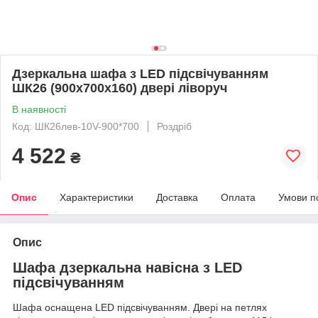
Дзеркальна шафа з LED підсвічуванням
ШК26 (900х700х160) двері ліворуч
В наявності
Код: ШК26лев-10V-900*700
Роздріб
4 522
₴
Опис
Характеристики
Доставка
Оплата
Умови п
Опис
Шафа дзеркальна навісна з LED
підсвічуванням
Шафа оснащена LED підсвічуванням. Двері на петлях