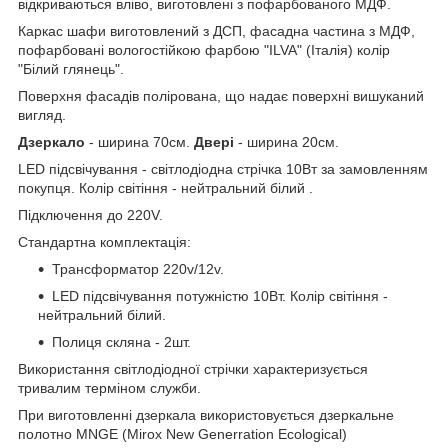
відкриваються вліво, виготовлені з пофарбованого МДФ.
Каркас шафи виготовлений з ДСП, фасадна частина з МДФ,
пофарбовані вологостійкою фарбою "ILVA" (Італія) колір
"Білий глянець".
Поверхня фасадів полірована, що надає поверхні вишуканий
вигляд.
Дзеркало
- ширина 70см.
Двері
- ширина 20см.
LED підсвічування - світлодіодна стрічка 10Вт за замовленням
покупця. Колір світіння - нейтральний білий .
Підключення до 220V.
Стандартна комплектація:
Трансформатор 220v/12v.
LED підсвічування потужністю 10Вт. Колір світіння -
нейтральний білий.
Полиця скляна - 2шт.
Використання світлодіодної стрічки характеризується
тривалим терміном служби.
При виготовленні дзеркала використовується дзеркальне
полотно MNGE (Mirox New Generration Ecological)