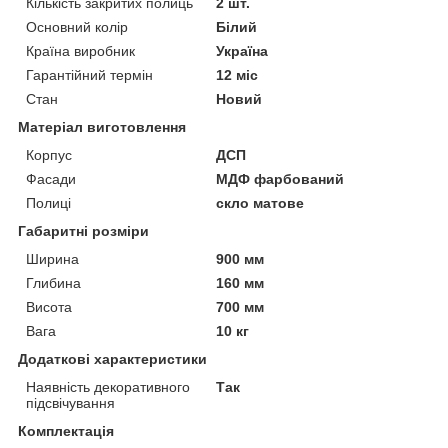
Кількість закритих полиць
2 шт.
Основний колір
Білий
Країна виробник
Україна
Гарантійний термін
12 міс
Стан
Новий
Матеріал виготовлення
Корпус
ДСП
Фасади
МДФ фарбований
Полиці
скло матове
Габаритні розміри
Ширина
900 мм
Глибина
160 мм
Висота
700 мм
Вага
10 кг
Додаткові характеристики
Наявність декоративного
Так
підсвічування
Комплектація