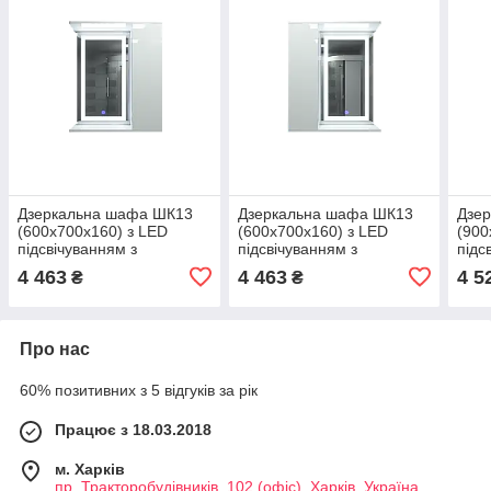
Дзеркальна шафа ШК13
Дзеркальна шафа ШК13
Дзе
(600х700х160) з LED
(600х700х160) з LED
(900
підсвічуванням з
підсвічуванням з
підс
сенсором двері праворуч
сенсором двері ліворуч
4 463
4 463
4 5
₴
₴
Про нас
60% позитивних з 5 відгуків за рік
Працює з 18.03.2018
м. Харків
пр. Тракторобудівників, 102 (офіс), Харків, Україна