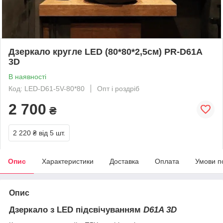
Дзеркало кругле LED (80*80*2,5см) PR-D61A
3D
В наявності
Код: LED-D61-5V-80*80
Опт і роздріб
2 700
₴
2 220 ₴
від 5 шт.
Опис
Характеристики
Доставка
Оплата
Умови п
Опис
Дзеркало з LED підсвічуванням
D61A 3D