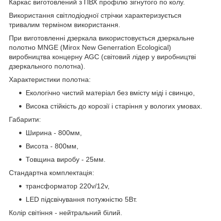
Каркас виготовлений з ПВХ профілю зігнутого по колу.
Використання світлодіодної стрічки характеризується
тривалим терміном використання.
При виготовленні дзеркала використовується дзеркальне
полотно MNGE (Mirox New Generration Ecological)
виробництва концерну AGC (світовий лідер у виробництві
дзеркального полотна).
Характеристики полотна:
Екологічно чистий матеріал без вмісту міді і свинцю,
Висока стійкість до корозії і старіння у вологих умовах.
Габарити:
Ширина - 800мм,
Висота - 800мм,
Товщина виробу - 25мм.
Стандартна комплектація:
трансформатор 220v/12v,
LED підсвічування потужністю 5Вт.
Колір світіння - нейтральний білий.