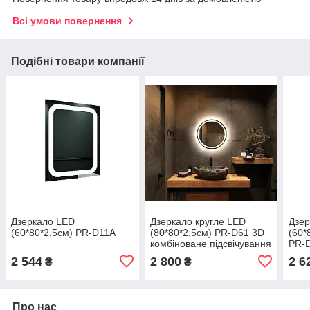
Всі умови повернення
Подібні товари компанії
Дзеркало LED
Дзеркало кругле LED
Дзер
(60*80*2,5см) PR-D11A
(80*80*2,5см) PR-D61 3D
(60*
комбіноване підсвічування
PR-D
2 544
2 800
2 6
₴
₴
Про нас