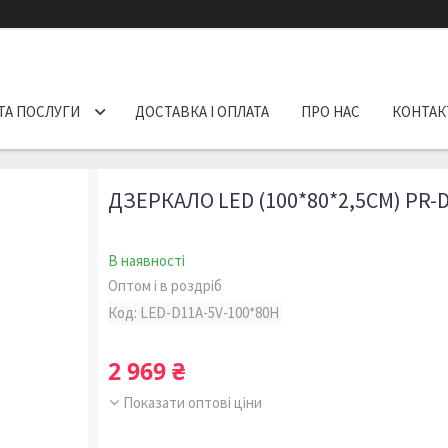
ТА ПОСЛУГИ
ДОСТАВКА І ОПЛАТА
ПРО НАС
КОНТАК
ДЗЕРКАЛО LED (100*80*2,5СМ) PR-
В наявності
Оптом і в роздріб
Код:
LED-D11A-5V-100*80H
2 969 ₴
Показати оптові ціни