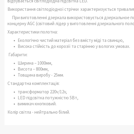
відбувається світлодіодна підсвітка LED.
Використання світлодіодної стрічки характеризується тривали
При виготовленні дзеркала використовується дзеркальное поло
концерну AGC (світовий лідер у виготовленні дзеркального поло
Характеристики полотна:
Екологічно чистий матеріал без вмісту міді та свинцю,
Висока стійкість до корозії та старінню у вологих умовах.
Габарити:
Ширина – 1000мм,
Висота – 800мм,
Товщина виробу - 25мм.
Стандартна комплектація:
трансформатор 220v/12v,
LED підсвітка потужністю 5Вт,
вимикач кнопковий.
Колір світла - нейтрально білий.