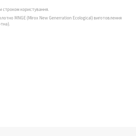
м строком користування.
тно MNGE (Mirox New Generration Ecological) виготовлення
тна).