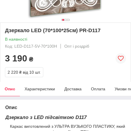
Дзеркало LED (70*100*25см) PR-D117
В наявності
Код: LED-D117-5V-70*100H
Опт і роздріб
3 190
₴
2 220 ₴
від 10 шт.
Опис
Характеристики
Доставка
Оплата
Умови п
Опис
Дзеркало з LED підсвіткою D117
Каркас виготовлений з УЛЬТРА ВУЗЬКОГО ПЛАСТИКУ, який