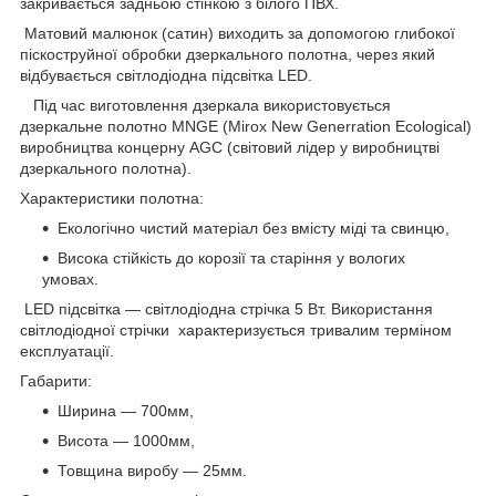
закривається задньою стінкою з білого ПВХ.
Матовий малюнок (сатин) виходить за допомогою глибокої
піскоструйної обробки дзеркального полотна, через який
відбувається світлодіодна підсвітка LED.
Під час виготовлення дзеркала використовується
дзеркальне полотно MNGE (Mirox New Generration Ecological)
виробництва концерну AGC (світовий лідер у виробництві
дзеркального полотна).
Характеристики полотна:
Екологічно чистий матеріал без вмісту міді та свинцю,
Висока стійкість до корозії та старіння у вологих
умовах.
LED підсвітка — світлодіодна стрічка 5 Вт. Використання
світлодіодної стрічки характеризується тривалим терміном
експлуатації.
Габарити:
Ширина — 700мм,
Висота — 1000мм,
Товщина виробу — 25мм.