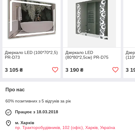
Дзеркало LED (100*70*2,5)
Дзеркало LED
Дзер
PR-D73
(80*80*2,5см) PR-D75
(110
3 105
3 190
3 1
₴
₴
Про нас
60% позитивних з 5 відгуків за рік
Працює з 18.03.2018
м. Харків
пр. Тракторобудівників, 102 (офіс), Харків, Україна