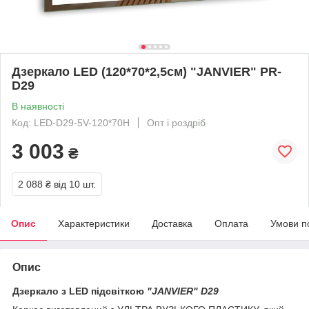
Дзеркало LED (120*70*2,5см) "JANVIER" PR-
D29
В наявності
Код: LED-D29-5V-120*70H
Опт і роздріб
3 003
₴
2 088 ₴
від 10 шт.
Опис
Характеристики
Доставка
Оплата
Умови п
Опис
Дзеркало з LED підсвіткою
"JANVIER" D29