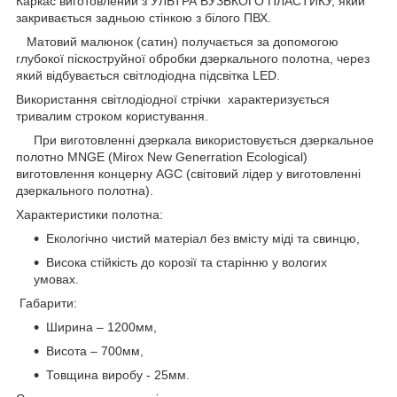
Каркас виготовлений з УЛЬТРА ВУЗЬКОГО ПЛАСТИКУ, який
закривається задньою стінкою з білого ПВХ.
Матовий малюнок (сатин) получається за допомогою
глубокої піскоструйної обробки дзеркального полотна, через
який відбувається світлодіодна підсвітка LED.
Використання світлодіодної стрічки характеризується
тривалим строком користування.
При виготовленні дзеркала використовується дзеркальное
полотно MNGE (Mirox New Generration Ecological)
виготовлення концерну AGC (світовий лідер у виготовленні
дзеркального полотна).
Характеристики полотна:
Екологічно чистий матеріал без вмісту міді та свинцю,
Висока стійкість до корозії та старінню у вологих
умовах.
Габарити:
Ширина – 1200мм,
Висота – 700мм,
Товщина виробу - 25мм.