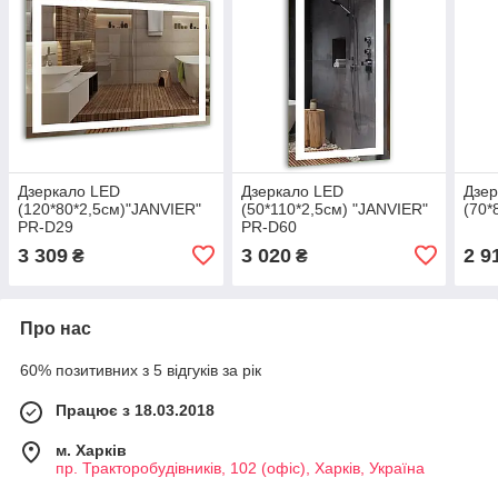
Дзеркало LED
Дзеркало LED
Дзер
(120*80*2,5см)"JANVIER"
(50*110*2,5см) "JANVIER"
(70*
PR-D29
PR-D60
3 309
3 020
2 9
₴
₴
Про нас
60% позитивних з 5 відгуків за рік
Працює з 18.03.2018
м. Харків
пр. Тракторобудівників, 102 (офіс), Харків, Україна