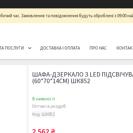
обочий час. Замовлення та повідомлення будуть оброблені з 09:00 на
ТА ПОСЛУГИ
ДОСТАВКА І ОПЛАТА
ПРО НАС
КОНТАК
ШАФА-ДЗЕРКАЛО З LED ПІДСВІЧУ
(60*70*14СМ) ШК852
В наявності
Оптом і в роздріб
Код:
ШК852
2 562 ₴