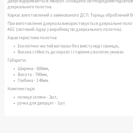
Двері відкриваються ліворуч. Оснащена світлодіодним підсвіч
дзеркального полотна.
Каркас виготовлений з ламінованого ДСП. Торець оброблений б
При виготовленні дзеркала використовується дзеркальне полот
AGC (світовий лідер у виробництві дзеркального полотна).
Характеристики полотна:
Екологічно чистий матеріал без вмісту міді і свинцю,
Висока стійкість до корозії і старіння у вологих умовах.
Габарити:
Ширина - 600мм,
Висота - 700мм,
Глибина - 140мм.
Комплектація:
полиця скляна - 2шт,
ручка для дверцят - 1шт.