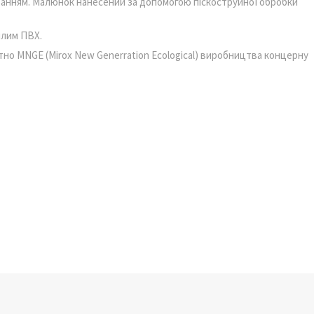
уванням. Малюнок нанесений за допомогою піскоструйної обробки
ілим ПВХ.
но MNGE (Mirox New Generration Ecological) виробництва концерну