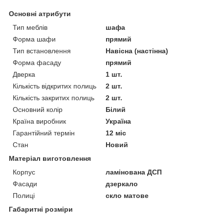
Основні атрибути
Тип меблів
шафа
Форма шафи
прямий
Тип встановлення
Навісна (настінна)
Форма фасаду
прямий
Дверка
1 шт.
Кількість відкритих полиць
2 шт.
Кількість закритих полиць
2 шт.
Основний колір
Білий
Країна виробник
Україна
Гарантійний термін
12 міс
Стан
Новий
Матеріал виготовлення
Корпус
ламінована ДСП
Фасади
дзеркало
Полиці
скло матове
Габаритні розміри