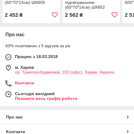
(60*70*14см) ШК809
підсвічуванням
600*
(60*70*14см) ШК852
2 452
2 562
2 5
₴
₴
Про нас
60% позитивних з 5 відгуків за рік
Працює з 18.03.2018
м. Харків
пр. Тракторобудівників, 102 (офіс), Харків, Україна
Контакти
Сьогодні вихідний
Показати весь графік роботи
Про нас
Контакти