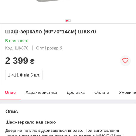
Шаф-зеркало (60*70*14см) ШК870
В наявності
Код: ШК870
Опт і роздріб
2 399
₴
1 411 ₴
від 5 шт.
Опис
Характеристики
Доставка
Оплата
Умови п
Опис
Шаф-зеркало навісною
Двері на петлях відкриваються вправо. При виготовленні
шафи використовується дзеркальне полотно MNGE (Mirox